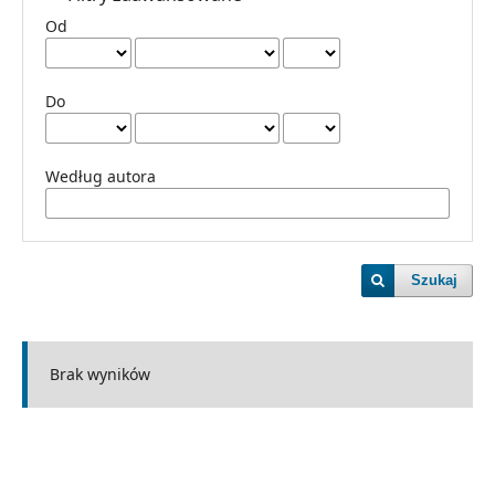
Od
Do
Według autora
Szukaj
Brak wyników